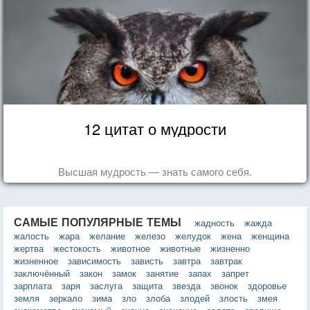
12 цитат о мудрости
Высшая мудрость — знать самого себя.
САМЫЕ ПОПУЛЯРНЫЕ ТЕМЫ
жадность
жажда
жалость
жара
желание
железо
желудок
жена
женщина
жертва
жестокость
животное
животные
жизненно
жизненное
зависимость
зависть
завтра
завтрак
заключённый
закон
замок
занятие
запах
запрет
зарплата
заря
заслуга
защита
звезда
звонок
здоровье
земля
зеркало
зима
зло
злоба
злодей
злость
змея