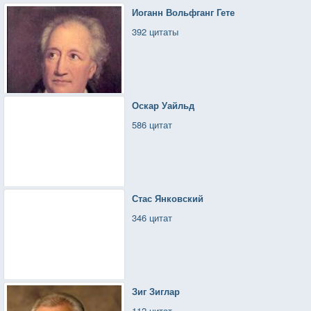
Иоганн Вольфганг Гете
392 цитаты
Оскар Уайльд
586 цитат
Стас Янковский
346 цитат
Зиг Зиглар
112 цитат