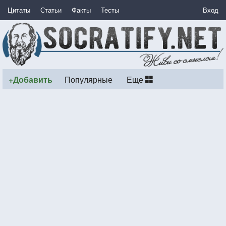
Цитаты
Статьи
Факты
Тесты
Вход
+Добавить
Популярные
Еще