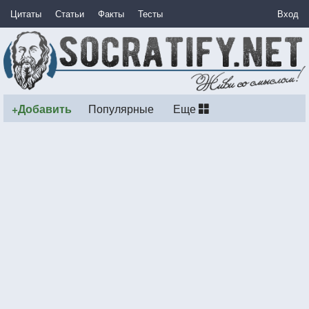
Цитаты
Статьи
Факты
Тесты
Вход
+Добавить
Популярные
Еще