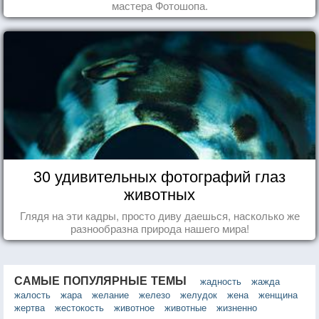
мастера Фотошопа.
30 удивительных фотографий глаз
животных
Глядя на эти кадры, просто диву даешься, насколько же
разнообразна природа нашего мира!
САМЫЕ ПОПУЛЯРНЫЕ ТЕМЫ
жадность
жажда
жалость
жара
желание
железо
желудок
жена
женщина
жертва
жестокость
животное
животные
жизненно