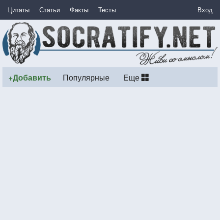
Цитаты
Статьи
Факты
Тесты
Вход
+Добавить
Популярные
Еще