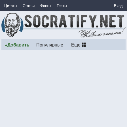
Цитаты
Статьи
Факты
Тесты
Вход
+Добавить
Популярные
Еще