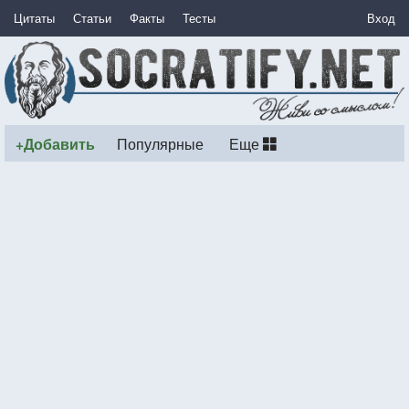
Цитаты
Статьи
Факты
Тесты
Вход
+Добавить
Популярные
Еще