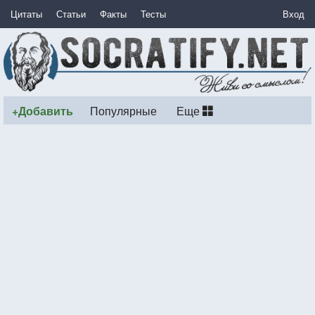
Цитаты
Статьи
Факты
Тесты
Вход
+Добавить
Популярные
Еще