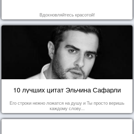
Вдохновляйтесь красотой!
10 лучших цитат Эльчина Сафарли
Его строки нежно ложатся на душу и Ты просто веришь
каждому слову...