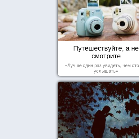
И спросил:«Вот эту звезду?»
Путешествуйте, а не
смотрите
«Лучше один раз увидеть, чем сто
услышать»