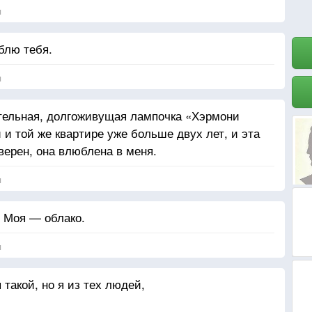
я
блю тебя.
я
ительная, долгоживущая лампочка «Хэрмони
й и той же квартире уже больше двух лет, и эта
уверен, она влюблена в меня.
я
. Моя — облако.
я
 такой, но я из тех людей,