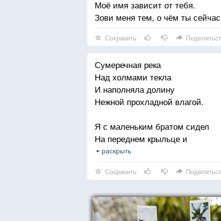
Моё имя зависит от тебя.
Зови меня тем, о чём ты сейча
Сохранить
Поделитьс
Сумеречная река
Над холмами текла
И наполняла долину
Нежной прохладной влагой.
Я с маленьким братом сидел
На переднем крыльце и
Рассказывал сказку о том,
раскрыть
Как цветок полюбил звезду.
Сохранить
Поделитьс
Когда я закончил сказку,
Брат мой приметил первую звез
На сумеречной реке