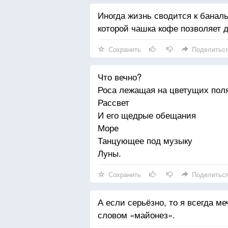
Иногда жизнь сводится к баналь
которой чашка кофе позволяет 
Сохранить
Поделитьс
Что вечно?
Роса лежащая на цветущих пол
Рассвет
И его щедрые обещания
Море
Танцующее под музыку
Луны.
Сохранить
Поделитьс
А если серьёзно, то я всегда м
словом «майонез».