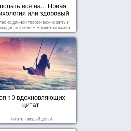
ослать всё на... Новая
ихология или здоровый
пофигизм.
ласно данной теории важно жить и
лаждаясь каждым моментом жизни
нанно и с удовольствием. Как это,
робуем разобраться на реальных
примерах.
оп 10 вдохновляющих
цитат
Читать каждый день!