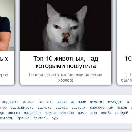
тых
Топ 10 животных, над
10
которыми пошутила
природа
иров
Говорят, животные похожи на своих
"..
хозяев)
было
пол
сд
жадность
жажда
жалость
жара
желание
железо
желудок
же
нное
зависимость
зависть
завтра
завтрак
заключённый
закон
зда
звонок
здоровье
земля
зеркало
зима
зло
злоба
злодей
релость
зрение
зритель
зуб