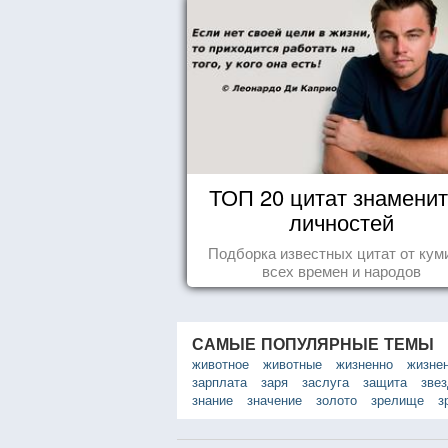
ТОП 20 цитат знамени
личностей
Подборка известных цитат от кум
всех времен и народов
САМЫЕ ПОПУЛЯРНЫЕ ТЕМЫ
животное
животные
жизненно
жизне
зарплата
заря
заслуга
защита
зве
знание
значение
золото
зрелище
з