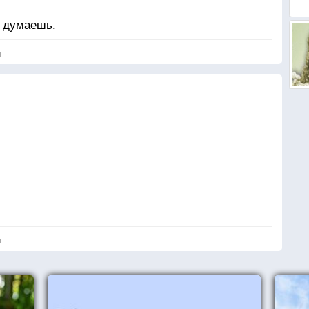
с думаешь.
я
я
дочку