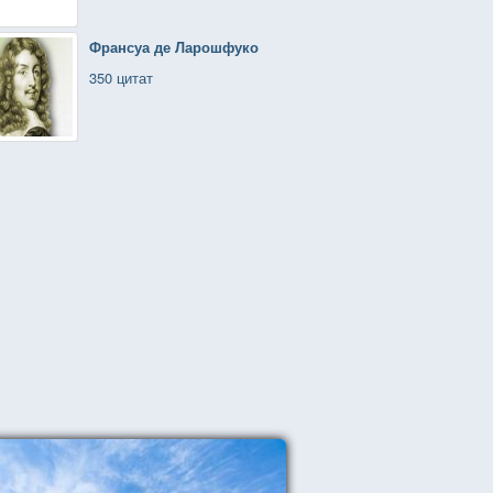
Франсуа де Ларошфуко
350 цитат