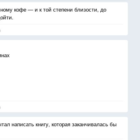
ному кофе — и к той степени близости, до
дойти.
я
янах
я
ечтал написать книгу, которая заканчивалась бы