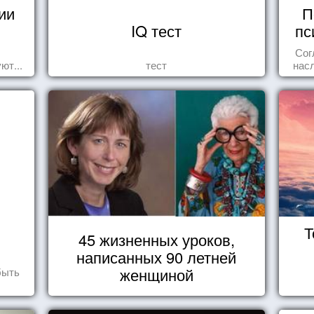
ии
П
IQ тест
пс
Сог
ют...
тест
нас
осоз
поп
Т
45 жизненных уроков,
написанных 90 летней
женщиной
быть