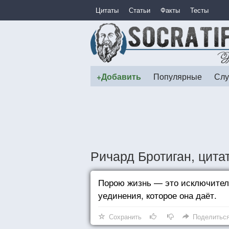
Цитаты
Статьи
Факты
Тесты
+Добавить
Популярные
Слу
Ричард Бротиган, цита
Порою жизнь — это исключитель
уединения, которое она даёт.
Сохранить
Поделитьс