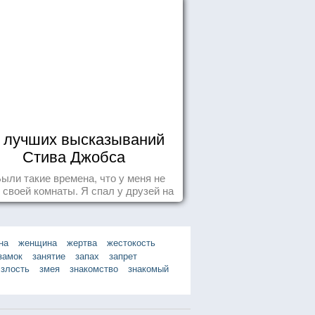
 лучших высказываний
Стива Джобса
.Были такие времена, что у меня не
 своей комнаты. Я спал у друзей на
у, а для того, чтобы купить еды -
авал бутылки из под кока-колы"
на
женщина
жертва
жестокость
замок
занятие
запах
запрет
злость
змея
знакомство
знакомый