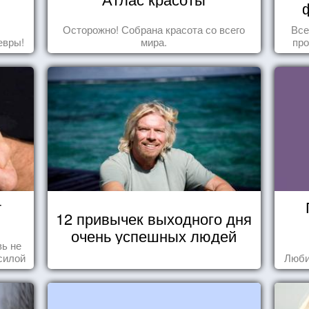
Осторожно! Собрана красота со всего
Все
евры!
мира.
про
т
12 привычек выходного дня
очень успешных людей
ь не
силой
Люби
м ...