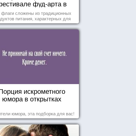
фестивале фуд-арта в
Сиднее
 флаги сложены из традиционных
дуктов питания, характерных для
этих стран.
Порция искрометного
юмора в открытках
тели юмора, эта подборка для вас!