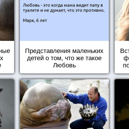
ные
Представления маленьких
Вс
их
детей о том, что же такое
ф
е
Любовь
п