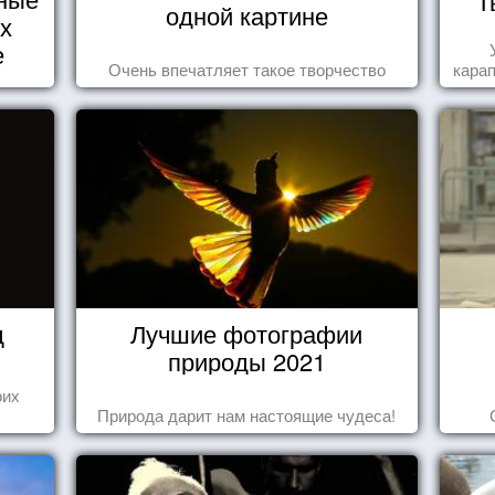
Т
одной картине
их
е
Очень впечатляет такое творчество
карап
д
Лучшие фотографии
природы 2021
оих
Природа дарит нам настоящие чудеса!