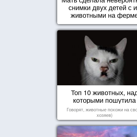
снимки двух детей с 
животными на ферм
Топ 10 животных, на
которыми пошутила
природа
Говорят, животные похожи на св
хозяев)