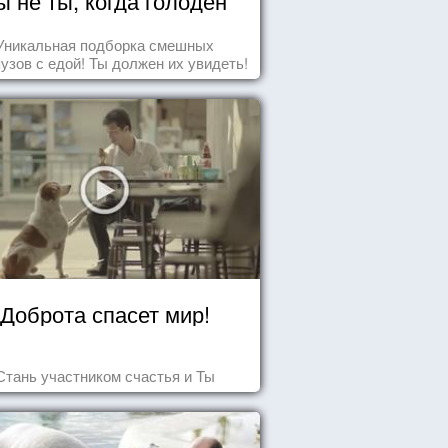
ы не ты, когда голоден
Уникальная подборка смешных
узов с едой! Ты должен их увидеть!
Доброта спасет мир!
Стань участником счастья и Ты