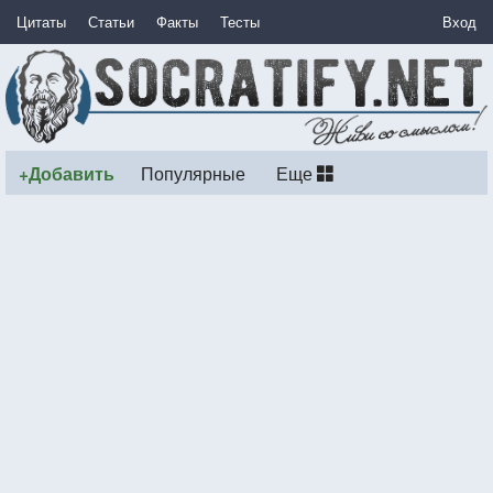
Цитаты
Статьи
Факты
Тесты
Вход
+Добавить
Популярные
Еще