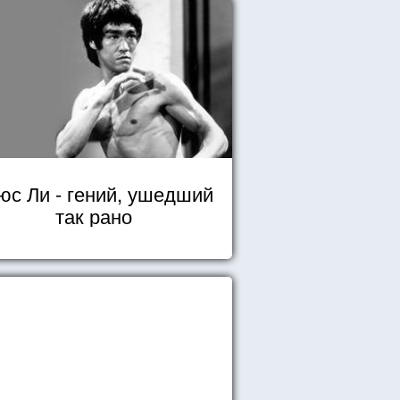
юс Ли - гений, ушедший
так рано