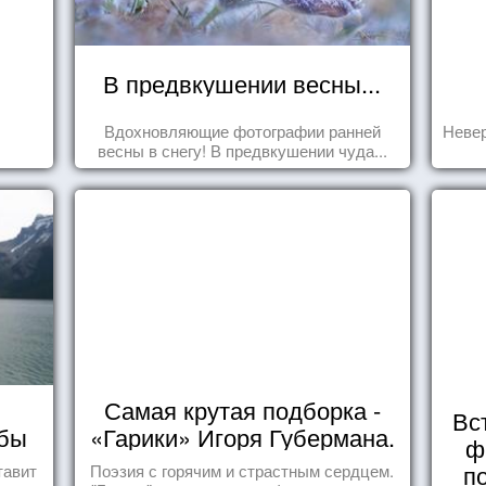
В предвкушении весны...
Вдохновляющие фотографии ранней
Невер
весны в снегу! В предвкушении чуда...
Самая крутая подборка -
Вс
мбы
«Гарики» Игоря Губермана.
ф
Читайте, получайте
п
тавит
Поэзия с горячим и страстным сердцем.