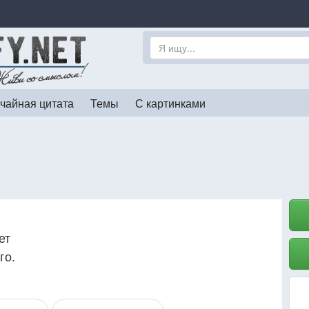
чайная цитата
Темы
С картинками
ет
го.