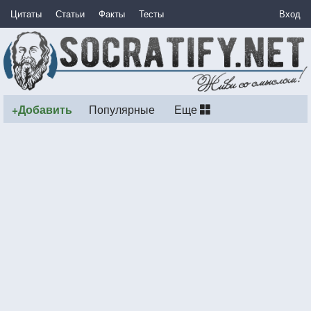
Цитаты
Статьи
Факты
Тесты
Вход
+Добавить
Популярные
Еще