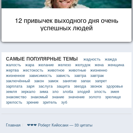
12 привычек выходного дня очень
успешных людей
САМЫЕ ПОПУЛЯРНЫЕ ТЕМЫ
жадность
жажда
жалость
жара
желание
железо
желудок
жена
женщина
жертва
жестокость
животное
животные
жизненно
жизненное
зависимость
зависть
завтра
завтрак
заключённый
закон
замок
занятие
запах
запрет
зарплата
заря
заслуга
защита
звезда
звонок
здоровье
земля
зеркало
зима
зло
злоба
злодей
злость
змея
знакомство
знакомый
знание
значение
золото
зрелище
зрелость
зрение
зритель
зуб
Главная
❤❤❤ Роберт Кийосаки — 33 цитаты