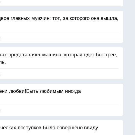
я
вое главных мужчин: тот, за которого она вышла,
.
я
ах представляет машина, которая едет быстрее,
ль.
я
мени любви!Быть любимым иногда
я
оических поступков было совершено ввиду