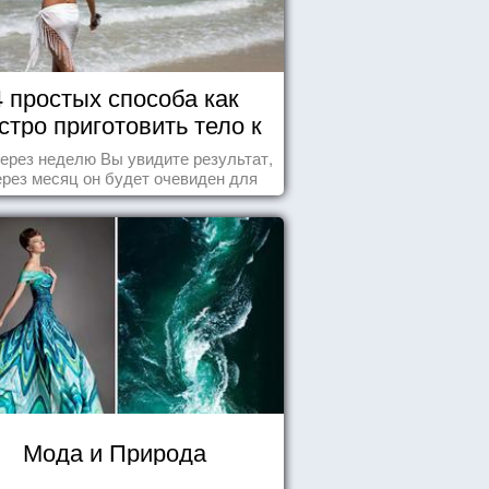
4 простых способа как
стро приготовить тело к
морю
ерез неделю Вы увидите результат,
ерез месяц он будет очевиден для
всех!
Мода и Природа