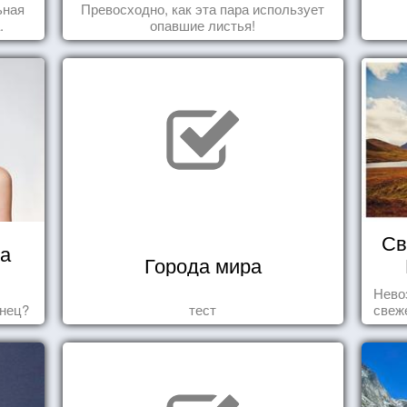
ьная
Превосходно, как эта пара использует
.
опавшие листья!
Св
ца
Города мира
Нево
знец?
тест
свеж