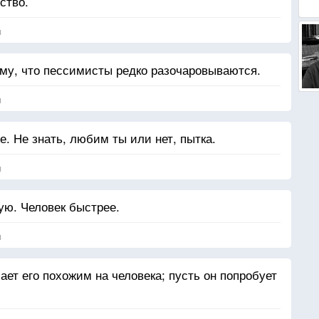
ство.
я
му, что пессимисты редко разочаровываются.
я
. Не знать, любим ты или нет, пытка.
я
ую. Человек быстрее.
я
лает его похожим на человека; пусть он попробует