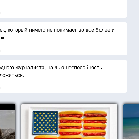
я
к, который ничего не понимает во все более и
ах.
я
одного журналиста, на чью неспособность
ложиться.
я