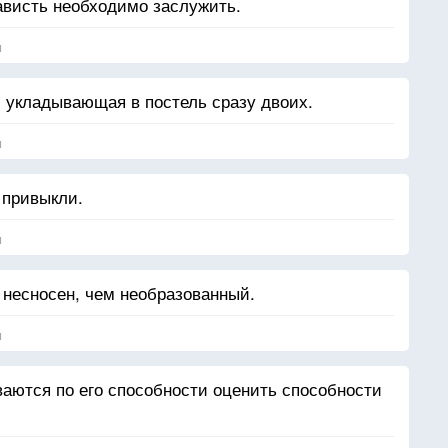
ависть необходимо заслужить.
я
 укладывающая в постель сразу двоих.
я
 привыкли.
я
несносен, чем необразованный.
я
аются по его способности оценить способности