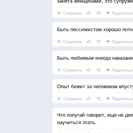
занята женщинами, это супруже
Сохранить
Поделитьс
Быть пессимистом хорошо пото
Сохранить
Поделитьс
Быть любимым иногда наказание
Сохранить
Поделитьс
Опыт бежит за человеком впуст
Сохранить
Поделитьс
Что попугай говорит, еще не де
научиться лгать.