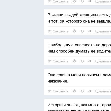
Сохранить
Поделитьс
В жизни каждой женщины есть д
и тот, за которого она не вышла
Сохранить
Поделитьс
Наибольшую опасность на дорог
чем способен думать ее водите
Сохранить
Поделитьс
Она сожгла меня порывом пла
наказание.
Сохранить
Поделитьс
Историки знают, как много гер
отсутствия других альтернатив.