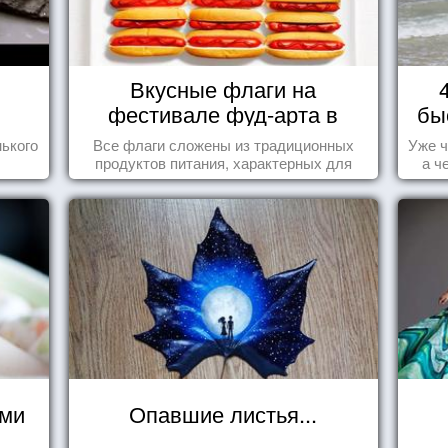
Вкусные флаги на
фестивале фуд-арта в
бы
Сиднее
ького
Все флаги сложены из традиционных
Уже ч
продуктов питания, характерных для
а ч
этих стран.
ями
Опавшие листья...