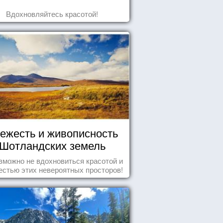
Вдохновляйтесь красотой!
ежесть и живописность
Шотландских земель
зможно не вдохновиться красотой и
естью этих невероятных просторов!