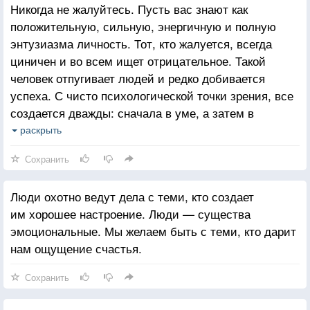
Никогда не жалуйтесь. Пусть вас знают как
положительную, сильную, энергичную и полную
энтузиазма личность. Тот, кто жалуется, всегда
циничен и во всем ищет отрицательное. Такой
человек отпугивает людей и редко добивается
успеха. С чисто психологической точки зрения, все
создается дважды: сначала в уме, а затем в
реальности. Концентрируйтесь на положительном.
раскрыть
Будьте тверды духовно, чтобы ничто не могло
Сохранить
свернуть вас с намеченного пути к успеху.
Представляйте то, чего вы хотите, и крепко в это
Люди охотно ведут дела с теми, кто создает
верьте. Это обязательно произойдет.
им хорошее настроение. Люди — существа
эмоциональные. Мы желаем быть с теми, кто дарит
нам ощущение счастья.
Сохранить