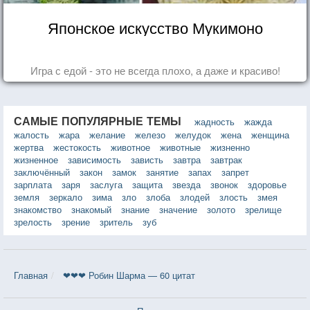
Японское искусство Мукимоно
Игра с едой - это не всегда плохо, а даже и красиво!
САМЫЕ ПОПУЛЯРНЫЕ ТЕМЫ
жадность
жажда
жалость
жара
желание
железо
желудок
жена
женщина
жертва
жестокость
животное
животные
жизненно
жизненное
зависимость
зависть
завтра
завтрак
заключённый
закон
замок
занятие
запах
запрет
зарплата
заря
заслуга
защита
звезда
звонок
здоровье
земля
зеркало
зима
зло
злоба
злодей
злость
змея
знакомство
знакомый
знание
значение
золото
зрелище
зрелость
зрение
зритель
зуб
Главная
❤❤❤ Робин Шарма — 60 цитат