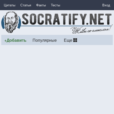
Цитаты
Статьи
Факты
Тесты
Вход
+Добавить
Популярные
Еще