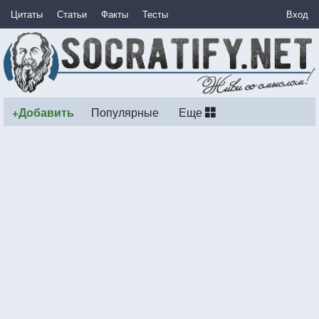
Цитаты
Статьи
Факты
Тесты
Вход
+Добавить
Популярные
Еще