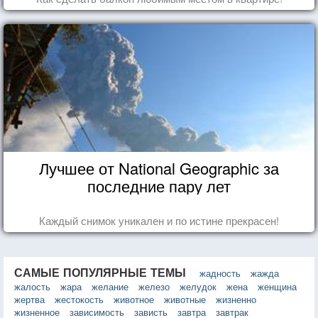
Лучшее от National Geographic за
последние пару лет
Каждый снимок уникален и по истине прекрасен!
САМЫЕ ПОПУЛЯРНЫЕ ТЕМЫ
жадность
жажда
жалость
жара
желание
железо
желудок
жена
женщина
жертва
жестокость
животное
животные
жизненно
жизненное
зависимость
зависть
завтра
завтрак