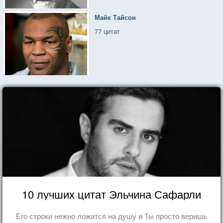
Майк Тайсон
77 цитат
10 лучших цитат Эльчина Сафарли
Его строки нежно ложатся на душу и Ты просто веришь