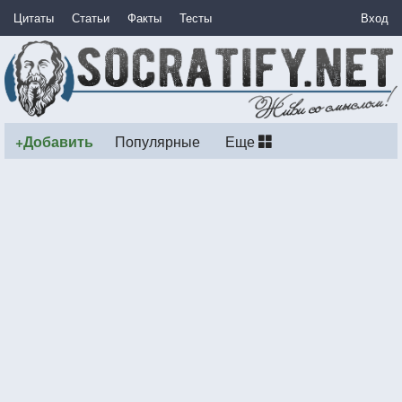
Цитаты
Статьи
Факты
Тесты
Вход
+Добавить
Популярные
Еще