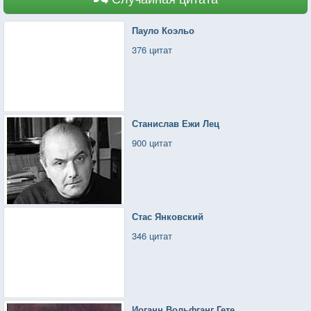
Пауло Коэльо
376 цитат
Станислав Ежи Лец
900 цитат
Стас Янковский
346 цитат
Иоганн Вольфганг Гете