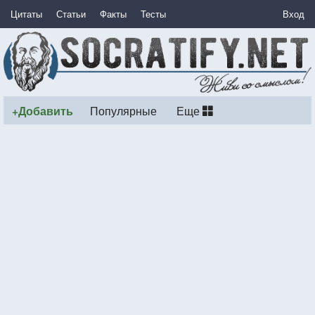
Цитаты
Статьи
Факты
Тесты
Вход
+Добавить
Популярные
Еще