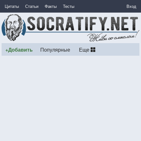
Цитаты
Статьи
Факты
Тесты
Вход
+Добавить
Популярные
Еще