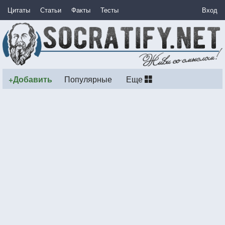
Цитаты
Статьи
Факты
Тесты
Вход
+Добавить
Популярные
Еще