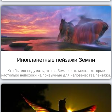
Инопланетные пейзажи Земли
Кто бы мог подумать, что на Земле есть места, которые
настолько непохожи на привычные для человечества пейзажи,
что кажутся и вовсе инопланетными!