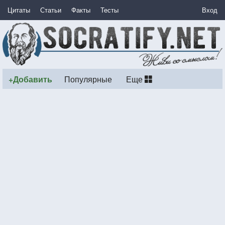
Цитаты
Статьи
Факты
Тесты
Вход
+Добавить
Популярные
Еще