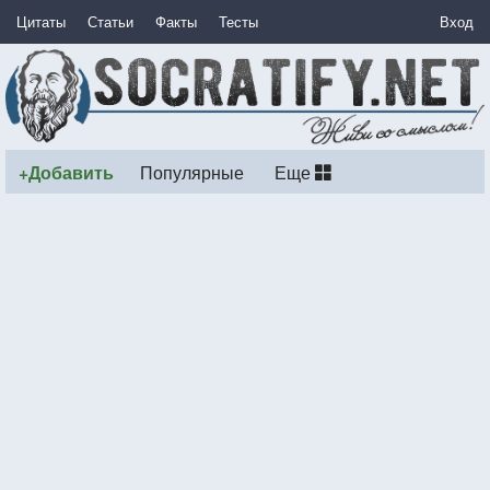
Цитаты
Статьи
Факты
Тесты
Вход
+Добавить
Популярные
Еще