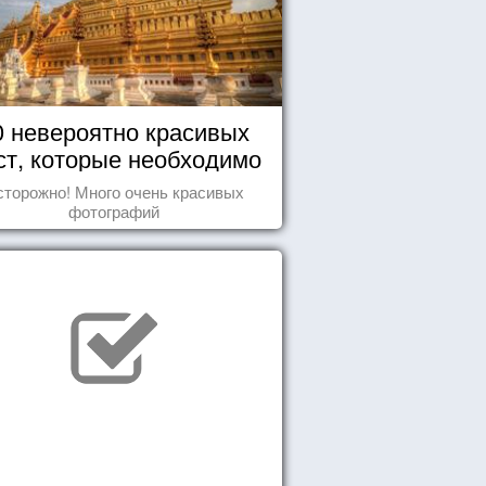
0 невероятно красивых
ст, которые необходимо
увидеть пока вы живы
сторожно! Много очень красивых
фотографий