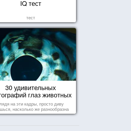
IQ тест
тест
30 удивительных
ографий глаз животных
лядя на эти кадры, просто диву
шься, насколько же разнообразна
природа нашего мира!