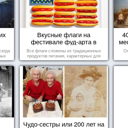
их
Вкусные флаги на
4
фестивале фуд-арта в
ме
Сиднее
сегда
Все флаги сложены из традиционных
О
рых
продуктов питания, характерных для
ва...
этих стран.
Чудо-сестры или 200 лет на