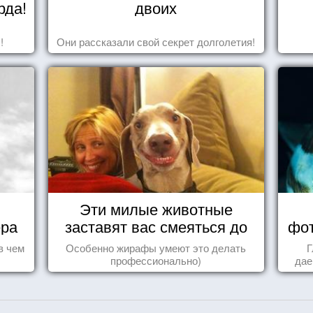
рда!
двоих
!
Они рассказали свой секрет долголетия!
Эти милые животные
ера
заставят вас смеяться до
фот
упаду!
в чем
Особенно жирафы умеют это делать
Г
профессионально)
дае