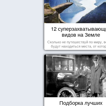
12 суперзахватывающ
видов на Земле
Сколько не путешествуй по миру, в
будут находиться места, от кото
перехватывает дух и кружится голо
Подборка лучших