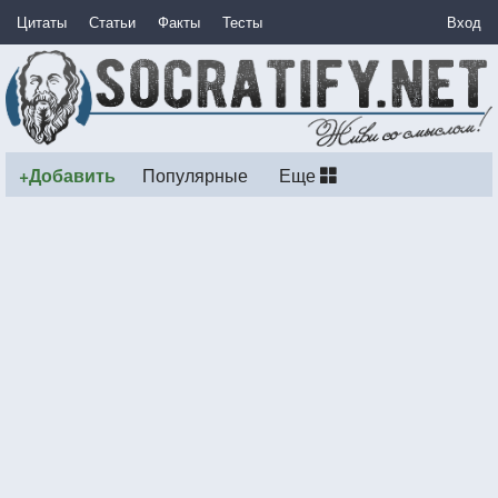
Цитаты
Статьи
Факты
Тесты
Вход
+Добавить
Популярные
Еще