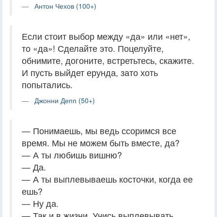
Антон Чехов (100+)
Если стоит выбор между «да» или «нет»,
то «да»! Сделайте это. Поцелуйте,
обнимите, догоните, встретьтесь, скажите.
И пусть выйдет ерунда, зато хоть
попытались.
Джонни Депп (50+)
— Понимаешь, мы ведь ссоримся все
время. Мы не можем быть вместе, да?
— А ты любишь вишню?
— Да.
— А ты выплевываешь косточки, когда ее
ешь?
— Ну да.
— Так и в жизни. Учись выплевывать