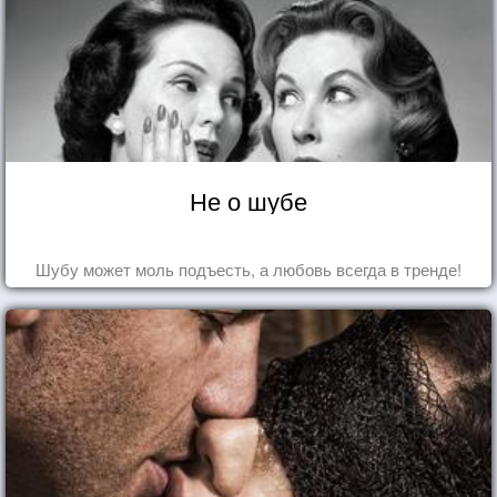
Не о шубе
Шубу может моль подъесть, а любовь всегда в тренде!