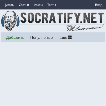
Цитаты
Статьи
Факты
Тесты
Вход
+Добавить
Популярные
Еще