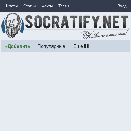
Цитаты
Статьи
Факты
Тесты
Вход
+Добавить
Популярные
Еще