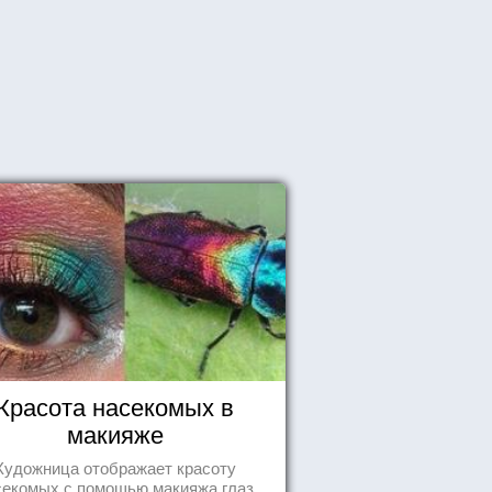
Красота насекомых в
макияже
Художница отображает красоту
секомых с помощью макияжа глаз