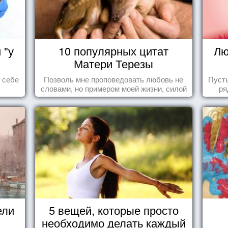
 "у
10 популярных цитат
Лю
Матери Терезы
ь себе
Позволь мне проповедовать любовь не
Пуст
словами, но примером моей жизни, силой
ря
влечения, воодушевляющим влиянием ...
ели
5 вещей, которые просто
необходимо делать каждый