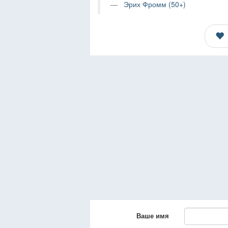
Эрих Фромм (50+)
Ваше имя