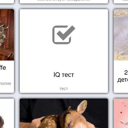
fe
2
IQ тест
дет
полне
тест