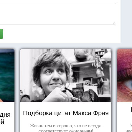
Подборка цитат Макса Фрая
 дня
ей
Жизнь тем и хороша, что не всегда
соответствует ожиданиям!
на