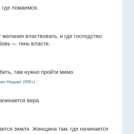
 где ломаемся.
т желания властвовать, и где господство
бовь — тень власти.
бить, там нужно пройти мимо.
рих Ницше) (500+)
начинается вера.
ается земля. Женщина там, где начинается