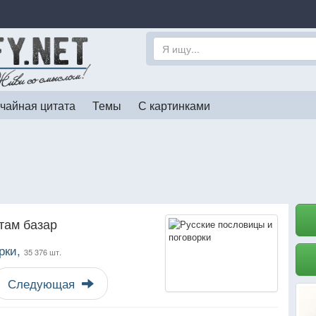
чайная цитата
Темы
С картинками
 там базар
рки,
35 376 шт.
Следующая