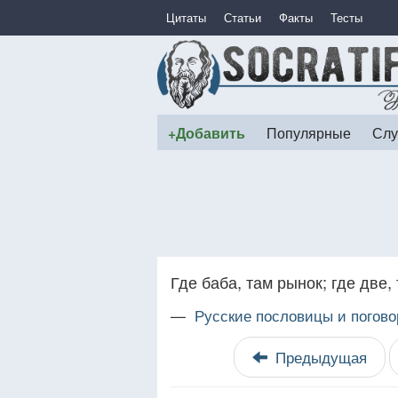
Цитаты
Статьи
Факты
Тесты
+Добавить
Популярные
Слу
Где баба, там рынок; где две,
—
Русские пословицы и погово
Предыдущая