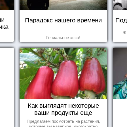
ли
Парадокс нашего времени
Под
ика
Жи
Гениальное эссэ!
Как выглядят некоторые
ваши продукты еще
живыми?
Предлагаем посмотреть на растения,
которые вы,наверное, многократно