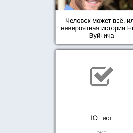
Человек может всё, и
невероятная история Н
Вуйчича
IQ тест
тест