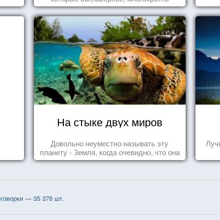
видели , но никогда не представляли
себе, что употребляете их в пищу.
На стыке двух миров
Довольно неуместно называть эту
Луч
планету - Земля, когда очевидно, что она
- Океан.
говорки — 35 376 шт.