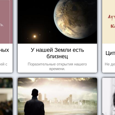
ных
У нашей Земли есть
Цит
близнец
ей с
Поразительные открытия нашего
Не де
времени.