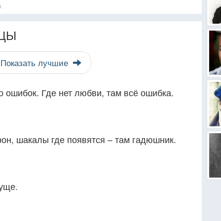
я
ЦЫ
Показать лучшие
о ошибок. Где нет любви, там всё ошибка.
трон, шакалы где появятся – там гадюшник.
гуще.