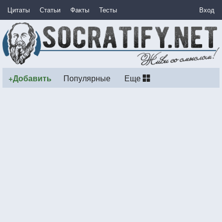
Цитаты
Статьи
Факты
Тесты
Вход
+Добавить
Популярные
Еще