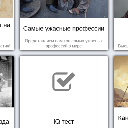
т на
Самые ужасные профессии
Представляем вам топ самых ужасных
етия!
профессий в мире
Высш
Ка
рда!
IQ тест