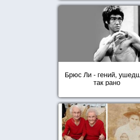
Брюс Ли - гений, ушед
так рано