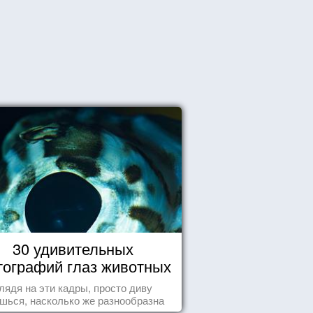
30 удивительных
ографий глаз животных
лядя на эти кадры, просто диву
шься, насколько же разнообразна
природа нашего мира!