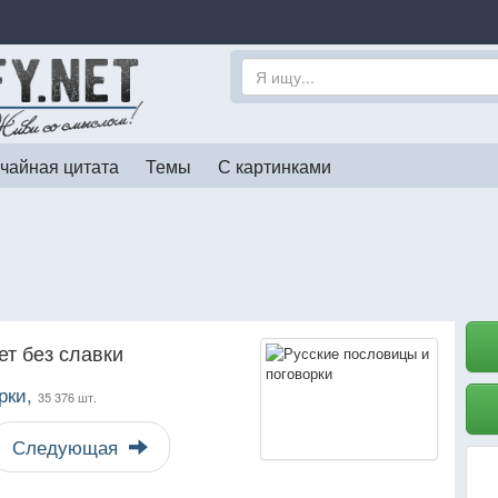
чайная цитата
Темы
С картинками
ет без славки
рки,
35 376 шт.
Следующая