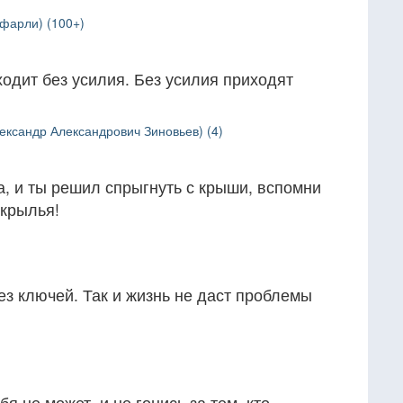
фарли) (100+)
одит без усилия. Без усилия приходят
ександр Александрович Зиновьев) (4)
, и ты решил спрыгнуть с крыши, вспомни
 крылья!
без ключей. Так и жизнь не даст проблемы
бя не может, и не гонись за тем, кто