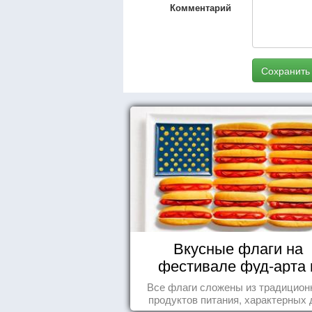
Комментарий
Сохранить
Вкусные флаги на
фестивале фуд-арта 
Сиднее
Все флаги сложены из традицио
продуктов питания, характерных 
этих стран.