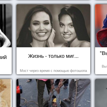
"В
Жизнь - только миг...
ший
Вы
Мост через время с помощью фотошопа