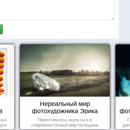
Нереальный мир
в
фотохудожника Эрика
фот
Йоханссона
нных
Приготовьтесь окунуться в
Г
для
сюрреалистичный мир господина
дае
Йоханссона