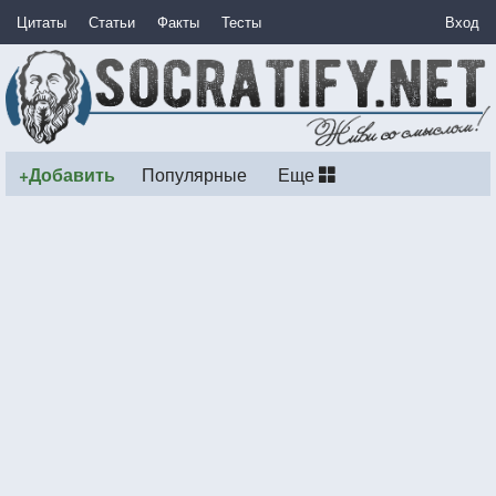
Цитаты
Статьи
Факты
Тесты
Вход
+Добавить
Популярные
Еще