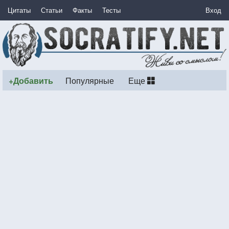
Цитаты
Статьи
Факты
Тесты
Вход
+Добавить
Популярные
Еще