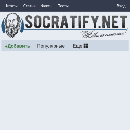
Цитаты
Статьи
Факты
Тесты
Вход
+Добавить
Популярные
Еще