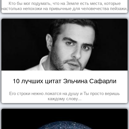
Кто бы мог подумать, что на Земле есть места, которые
настолько непохожи на привычные для человечества пейзажи,
что кажутся и вовсе инопланетными!
10 лучших цитат Эльчина Сафарли
Его строки нежно ложатся на душу и Ты просто веришь
каждому слову...