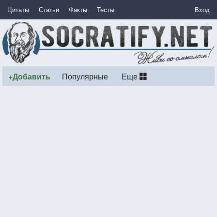
Цитаты
Статьи
Факты
Тесты
Вход
+Добавить
Популярные
Еще