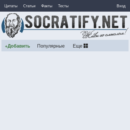
Цитаты
Статьи
Факты
Тесты
Вход
+Добавить
Популярные
Еще