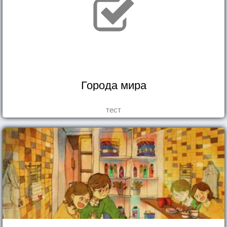
Города мира
тест