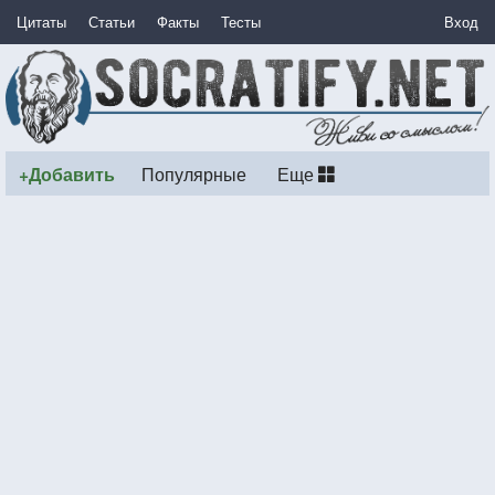
Цитаты
Статьи
Факты
Тесты
Вход
+Добавить
Популярные
Еще