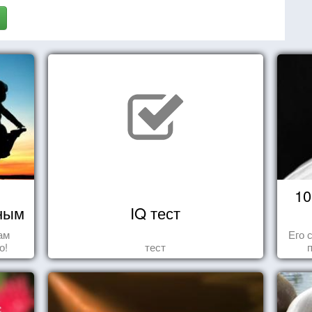
10
чным
IQ тест
ам
Его 
о!
тест