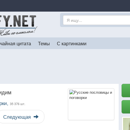
чайная цитата
Темы
С картинками
сидим
рки,
35 376 шт.
Следующая