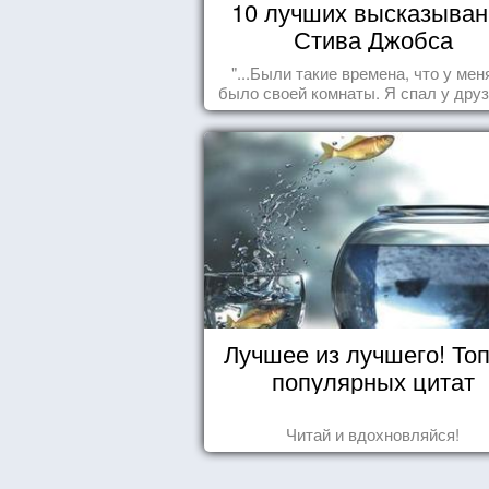
10 лучших высказыван
Стива Джобса
"...Были такие времена, что у мен
было своей комнаты. Я спал у друз
полу, а для того, чтобы купить ед
сдавал бутылки из под кока-кол
Лучшее из лучшего! Топ
популярных цитат
Читай и вдохновляйся!