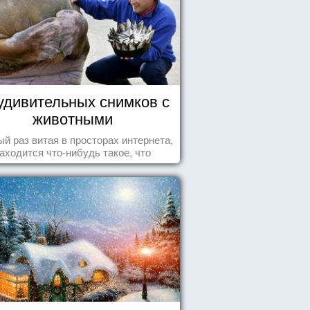
удивительных снимков с
животными
й раз витая в просторах интернета,
аходится что-нибудь такое, что
ставляет улыбнуться, удивиться,
восхититься...