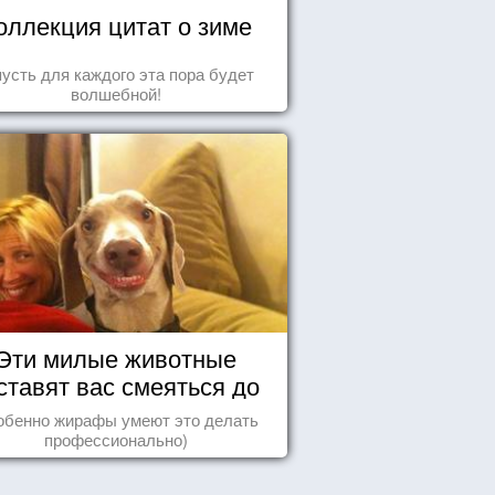
оллекция цитат о зиме
пусть для каждого эта пора будет
волшебной!
Эти милые животные
ставят вас смеяться до
упаду!
обенно жирафы умеют это делать
профессионально)