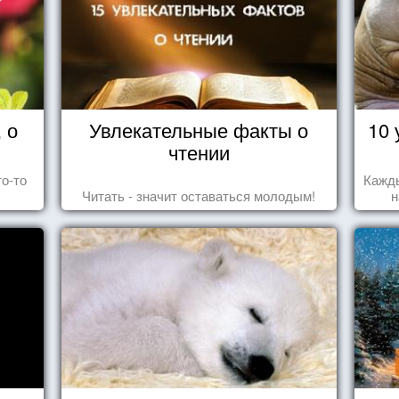
 о
Увлекательные факты о
10 
чтении
то-то
Кажды
Читать - значит оставаться молодым!
н
за