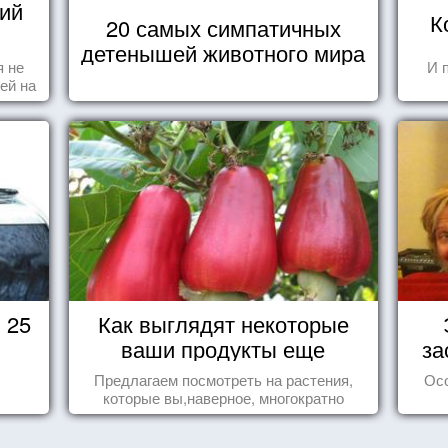
ий
К
20 самых симпатичных
детенышей животного мира
я не
И 
ей на
ы -
ы"
 25
Как выглядят некоторые
ваши продукты еще
за
живыми?
Предлагаем посмотреть на растения,
Ос
которые вы,наверное, многократно
видели , но никогда не представляли
себе, что употребляете их в пищу.