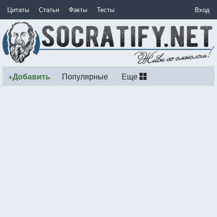
Цитаты
Статьи
Факты
Тесты
Вход
+Добавить
Популярные
Еще