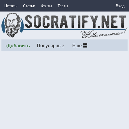
Цитаты
Статьи
Факты
Тесты
Вход
+Добавить
Популярные
Еще