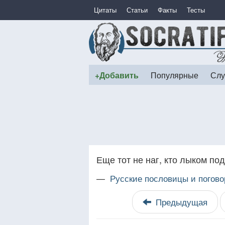
Цитаты
Статьи
Факты
Тесты
+Добавить
Популярные
Слу
Еще тот не наг, кто лыком по
—
Русские пословицы и погово
Предыдущая