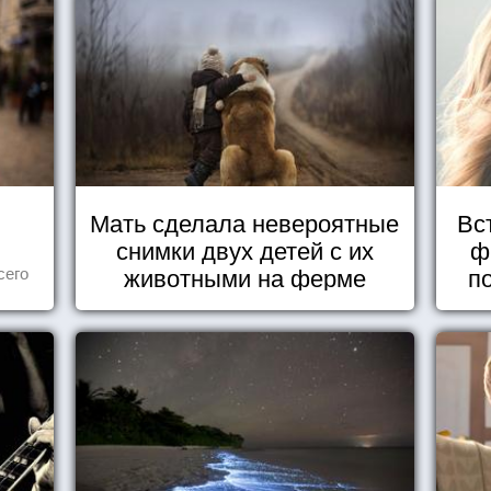
Мать сделала невероятные
Вс
снимки двух детей с их
ф
животными на ферме
п
сего