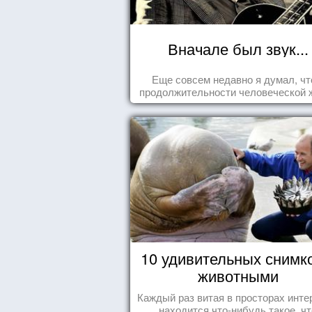
Вначале был звук...
Еще совсем недавно я думал, чт
продолжительности человеческой 
заложена какая-то ошибка.
10 удивительных снимк
животными
Каждый раз витая в просторах инте
находится что-нибудь такое, чт