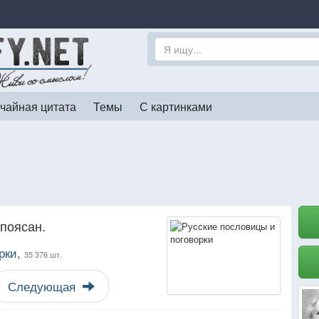
чайная цитата
Темы
С картинками
дпоясан.
рки,
35 376 шт.
Следующая