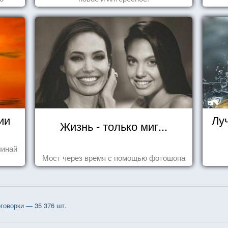
ся,
ии
Лу
Жизнь - только миг...
чинай
Мост через время с помощью фотошопа
говорки — 35 376 шт.