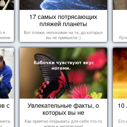
17 самых потрясающих
пляжей планеты
о в
Вот пляжи, непохожие на те, до которых
жизни
вы не привыкли :)
Луч
ов с
Увлекательные факты, о
10
которых вы не
догадывались!
рнета,
Как приятно открывать для себя что-то
Его 
о
новое и интересное!