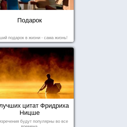
Подарок
ший подарок в жизни - сама жизнь!
 лучших цитат Фридриха
Ницше
изречения будут популярны во все
времена.