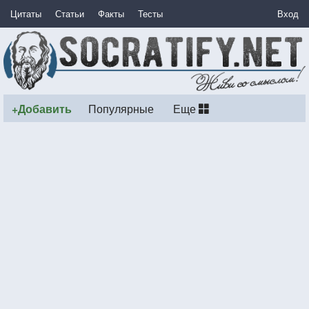
Цитаты
Статьи
Факты
Тесты
Вход
+Добавить
Популярные
Еще