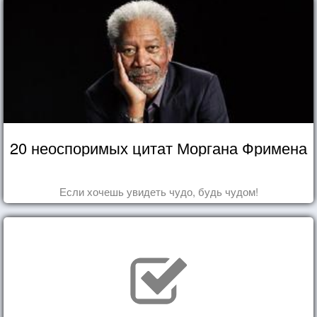
20 неоспоримых цитат Моргана Фримена
Если хочешь увидеть чудо, будь чудом!