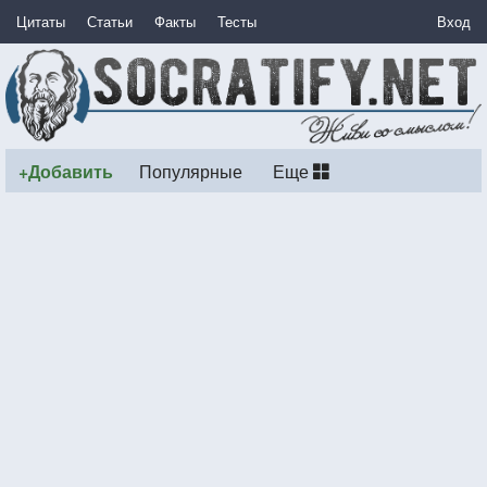
Цитаты
Статьи
Факты
Тесты
Вход
+Добавить
Популярные
Еще