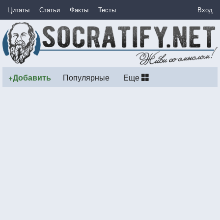
Цитаты
Статьи
Факты
Тесты
Вход
+Добавить
Популярные
Еще