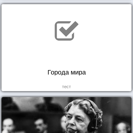
Города мира
тест