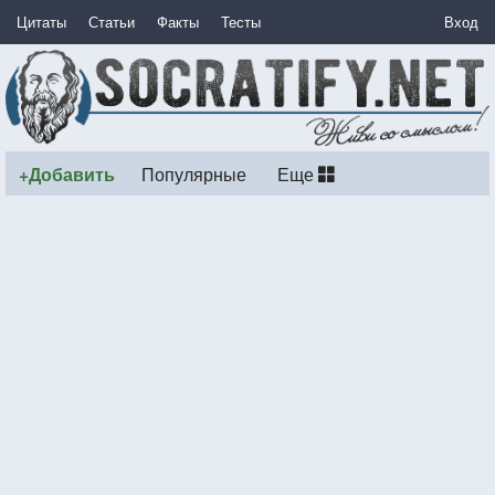
Цитаты
Статьи
Факты
Тесты
Вход
+Добавить
Популярные
Еще