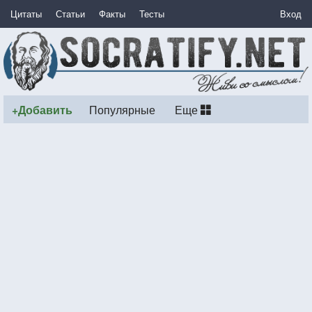
Цитаты
Статьи
Факты
Тесты
Вход
+Добавить
Популярные
Еще