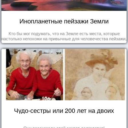
Инопланетные пейзажи Земли
Кто бы мог подумать, что на Земле есть места, которые
настолько непохожи на привычные для человечества пейзажи,
что кажутся и вовсе инопланетными!
Чудо-сестры или 200 лет на двоих
Они рассказали свой секрет долголетия!