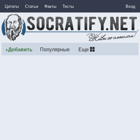
Цитаты
Статьи
Факты
Тесты
Вход
+Добавить
Популярные
Еще