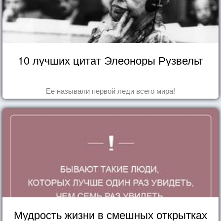
10 лучших цитат Элеоноры Рузвельт
Ее называли первой леди всего мира!
Мудрость жизни в смешных открытках