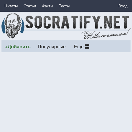
Цитаты
Статьи
Факты
Тесты
Вход
+Добавить
Популярные
Еще