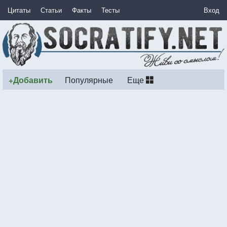
Цитаты
Статьи
Факты
Тесты
Вход
+Добавить
Популярные
Еще