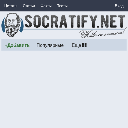
Цитаты
Статьи
Факты
Тесты
Вход
+Добавить
Популярные
Еще