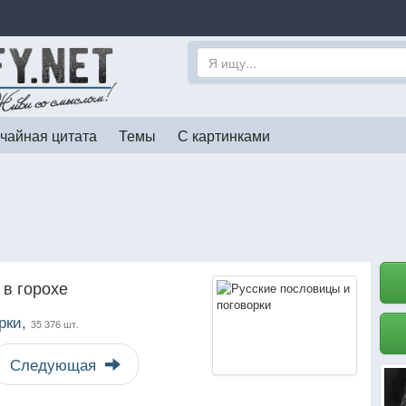
чайная цитата
Темы
С картинками
 в горохе
рки,
35 376 шт.
Следующая