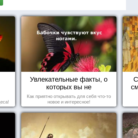
Увлекательные факты, о
С
которых вы не
см
догадывались!
Как приятно открывать для себя что-то
еса!
новое и интересное!