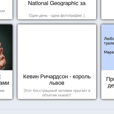
National Geographic за
октябрь 2014
ких
Один день - одна фотография :)
х
Кевин Ричардсон - король
Пр
нами
львов
де
шим
Этот бесстрашный человек прыгает в
объятия львов!!!